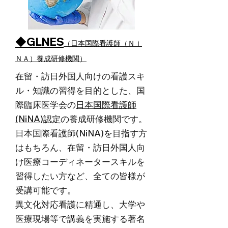
◆
GLNES
（日本国際看護師（Ｎｉ
ＮＡ）養成研修機関）
在留・訪日外国人向けの看護スキ
ル・知識の習得を目的とした、国
際臨床医学会の
日本国際看護師
(NiNA)認定
の養成研修機関です。
日本国際看護師(NiNA)を目指す方
はもちろん、在留・訪日外国人向
け医療コーディネータースキルを
習得したい方など、全ての皆様が
受講可能です。
異文化対応看護に精通し、大学や
医療現場等で講義を実施する著名