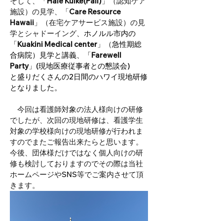
そして、「
Hale Kuike(Pali)
」（認知ケア
施設）の見学、「
Care Resource 
Hawaii
」（在宅ケアサービス施設）の見
学とシャドーイング
、ホノルル市内の
「
Kuakini Medical center
」（
急性期総
合病院）見学と講義、「
Farewell 
Party
」
(現地医療従事者との懇談会)
と盛りだくさんの2日間のハワイ現地研修
となりました。
　今回は看護師対象の法人様向けの研修
でしたが、次回の現地研修は、看護学生
対象の学校様向けの現地研修が行われま
すのでまたご報告出来たらと思います。
今後、団体様だけではなく個人向けの研
修も検討しておりますのでその際は当社
ホームページやSNS等でご案内させて頂
きます。