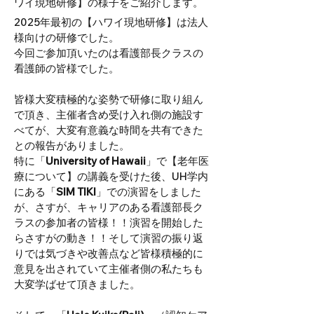
ワイ現地研修】の様子をご紹介します。
2025年最初の【ハワイ現地研修】は法人
様向けの研修でした。
今回ご参加頂いたのは看護部長クラスの
看護師の皆様でした。
皆様大変積極的な姿勢で研修に取り組ん
で頂き、主催者含め受け入れ側の施設す
べてが、大変有意義な時間を共有できた
との報告がありました。
特に「
University of Hawaii
」で【老年医
療について】の講義を受けた後、UH学内
にある「
SIM TIKI
」での演習をしました
が、さすが、キャリアのある看護部長ク
ラスの参加者の皆様！！演習を開始した
らさすがの動き！！そして演習の振り返
りでは気づきや改善点など皆様積極的に
意見を出されていて主催者側の私たちも
大変学ばせて頂きました。